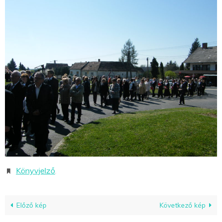
Könyvjelző
.
Előző kép
Következő kép