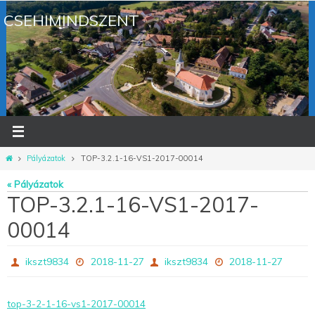
Megszakítás
CSEHIMINDSZENT
Otthon
Pályázatok
TOP-3.2.1-16-VS1-2017-00014
« Pályázatok
TOP-3.2.1-16-VS1-2017-
00014
ikszt9834
2018-11-27
ikszt9834
2018-11-27
top-3-2-1-16-vs1-2017-00014