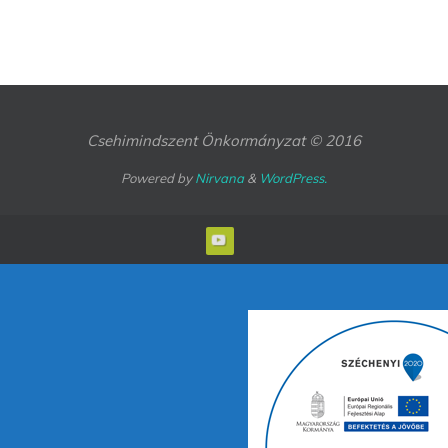
Csehimindszent Önkormányzat © 2016
Powered by
Nirvana
&
WordPress.