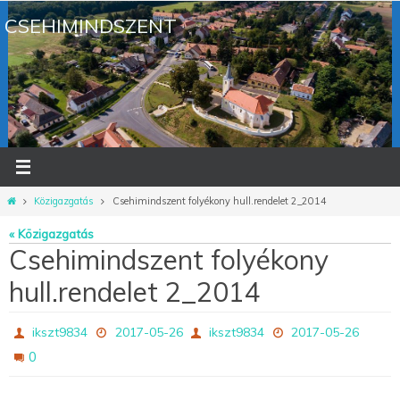
Megszakítás
CSEHIMINDSZENT
Otthon
Közigazgatás
Csehimindszent folyékony hull.rendelet 2_2014
« Közigazgatás
Csehimindszent folyékony
hull.rendelet 2_2014
ikszt9834
2017-05-26
ikszt9834
2017-05-26
0