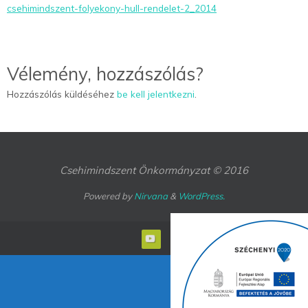
csehimindszent-folyekony-hull-rendelet-2_2014
Vélemény, hozzászólás?
Hozzászólás küldéséhez
be kell jelentkezni
.
Csehimindszent Önkormányzat © 2016
Powered by
Nirvana
&
WordPress.