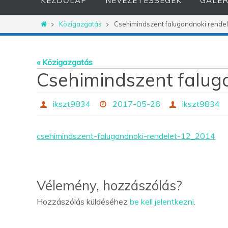
KEZDŐLAP
NEVEZETESSÉGEK
GALÉR
Otthon
Közigazgatás
Csehimindszent falugondnoki rende
« Közigazgatás
Csehimindszent falug
ikszt9834
2017-05-26
ikszt9834
csehimindszent-falugondnoki-rendelet-12_2014
Vélemény, hozzászólás?
Hozzászólás küldéséhez
be kell jelentkezni
.