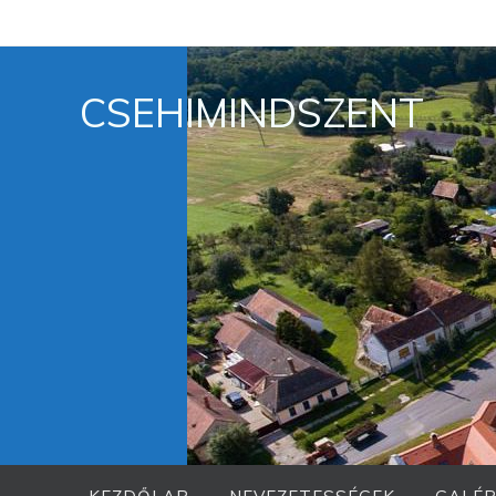
Megszakítás
CSEHIMINDSZENT
Megszakítás