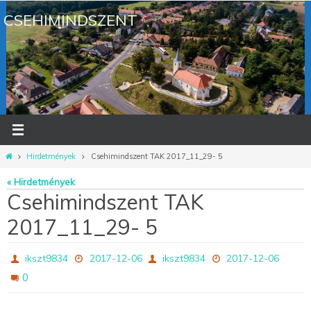
Megszakítás
CSEHIMINDSZENT
Otthon
Hirdetmények
Csehimindszent TAK 2017_11_29- 5
« Hirdetmények
Csehimindszent TAK
2017_11_29- 5
ikszt9834
2017-12-06
ikszt9834
2017-12-06
0