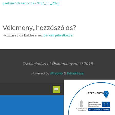
csehimindszent-tak-2017_11_29-5
Vélemény, hozzászólás?
Hozzászólás küldéséhez
be kell jelentkezni
.
Csehimindszent Önkormányzat © 2016
Powered by
Nirvana
&
WordPress.