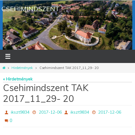
Megszakítás
CSEHIMINDSZENT
Otthon
Hirdetmények
Csehimindszent TAK 2017_11_29- 20
« Hirdetmények
Csehimindszent TAK
2017_11_29- 20
ikszt9834
2017-12-06
ikszt9834
2017-12-06
0