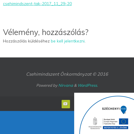
csehimindszent-tak-2017_11_29-20
Vélemény, hozzászólás?
Hozzászólás küldéséhez
be kell jelentkezni
.
Csehimindszent Önkormányzat © 2016
Powered by
Nirvana
&
WordPress.