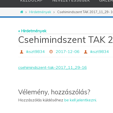
KEZDŐLAP
NEVEZETESSÉGEK
GALÉR
Otthon
Hirdetmények
Csehimindszent TAK 2017_11_29- 1
« Hirdetmények
Csehimindszent TAK 
ikszt9834
2017-12-06
ikszt9834
csehimindszent-tak-2017_11_29-16
Vélemény, hozzászólás?
Hozzászólás küldéséhez
be kell jelentkezni
.