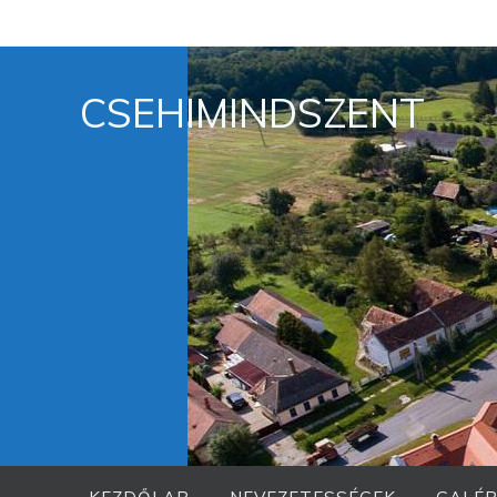
Megszakítás
CSEHIMINDSZENT
Megszakítás