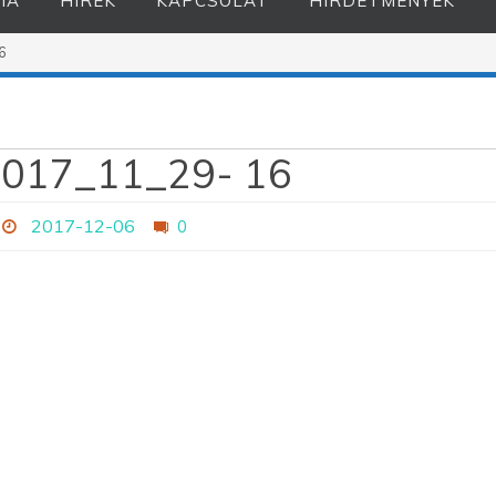
IA
HÍREK
KAPCSOLAT
HIRDETMÉNYEK
6
2017_11_29- 16
2017-12-06
0