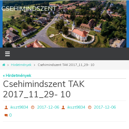
Megszakítás
CSEHIMINDSZENT
Otthon
Hirdetmények
Csehimindszent TAK 2017_11_29- 10
« Hirdetmények
Csehimindszent TAK
2017_11_29- 10
ikszt9834
2017-12-06
ikszt9834
2017-12-06
0