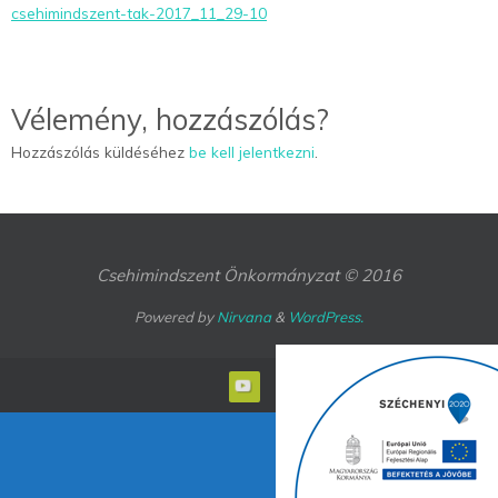
csehimindszent-tak-2017_11_29-10
Vélemény, hozzászólás?
Hozzászólás küldéséhez
be kell jelentkezni
.
Csehimindszent Önkormányzat © 2016
Powered by
Nirvana
&
WordPress.