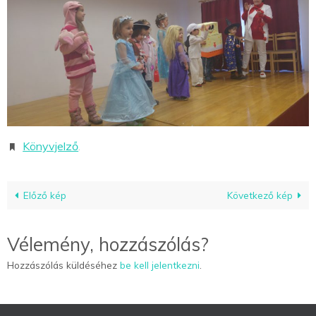
Könyvjelző
.
Előző kép
Következő kép
Vélemény, hozzászólás?
Hozzászólás küldéséhez
be kell jelentkezni
.