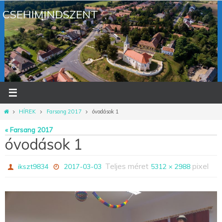
Megszakítás
CSEHIMINDSZENT
Otthon
HÍREK
Farsang 2017
óvodások 1
« Farsang 2017
óvodások 1
Teljes méret
pixel
ikszt9834
2017-03-03
5312 × 2988